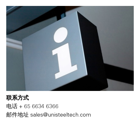
联系方式
电话
+ 65 6634 6366
邮件地址
s‌a‌l‌e‌s‌@u‌n‌i‌s‌t‌e‌e‌l‌t‌e‌c‌h‌.c‌o‌m‌